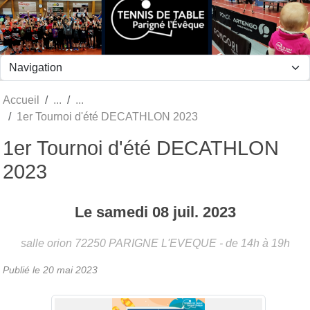
Panneau de gestion des cookies
Accueil
1er Tournoi d'été DECATHLON 2023
1er Tournoi d'été DECATHLON
2023
Le
samedi
08
juil.
2023
salle orion
72250
PARIGNE L'EVEQUE
- de 14h à 19h
Publié le
20 mai 2023