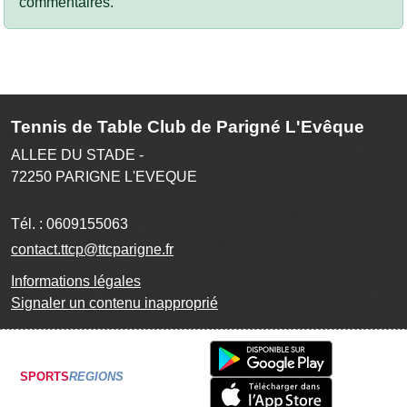
commentaires.
Tennis de Table Club de Parigné L'Evêque
ALLEE DU STADE -
72250
PARIGNE L'EVEQUE
Tél. :
0609155063
contact.ttcp@ttcparigne.fr
Informations légales
Signaler un contenu inapproprié
SPORTS
REGIONS