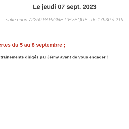
Le
jeudi
07
sept.
2023
salle orion
72250
PARIGNE L'EVEQUE
- de 17h30 à 21h
rtes du 5 au 8 septembre ;
ntrainements dirigés par Jérmy avant de vous engager !