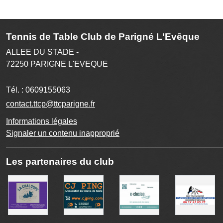
Tennis de Table Club de Parigné L'Evêque
ALLEE DU STADE -
72250
PARIGNE L'EVEQUE
Tél. :
0609155063
contact.ttcp@ttcparigne.fr
Informations légales
Signaler un contenu inapproprié
Les partenaires du club