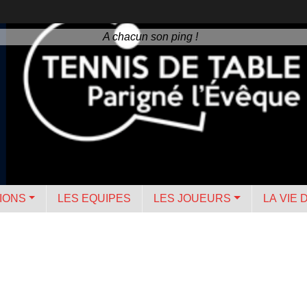
A chacun son ping !
IONS
LES EQUIPES
LES JOUEURS
LA VIE 