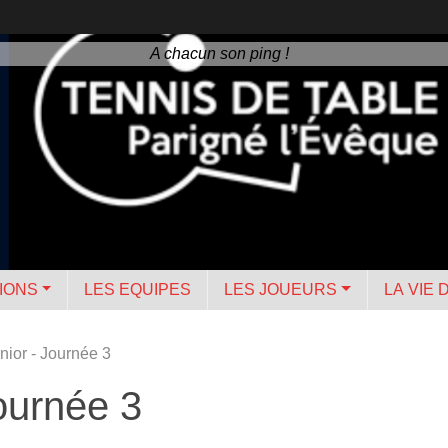
A chacun son ping !
IONS
LES EQUIPES
LES JOUEURS
LA VIE 
ior - Journée 3
ournée 3