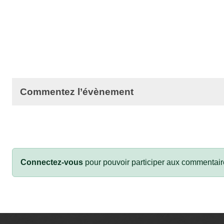
Commentez l’évènement
Connectez-vous
pour pouvoir participer aux commentair