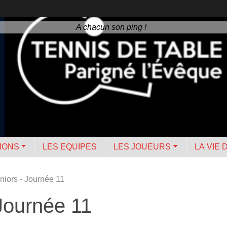
A chacun son ping !
IONS
LES EQUIPES
LES JOUEURS
LA VIE 
iors - Journée 11
Journée 11