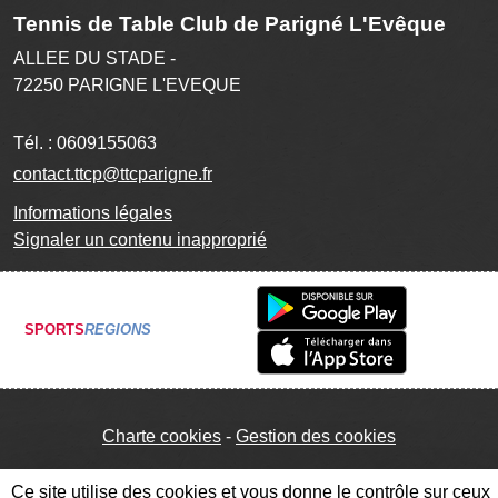
Tennis de Table Club de Parigné L'Evêque
ALLEE DU STADE -
72250
PARIGNE L'EVEQUE
Tél. :
0609155063
contact.ttcp@ttcparigne.fr
Informations légales
Signaler un contenu inapproprié
SPORTS
REGIONS
Charte cookies
Gestion des cookies
Ce site utilise des cookies et vous donne le contrôle sur ceux