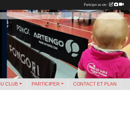
Participer au site :
DU CLUB
PARTICIPER
CONTACT ET PLAN