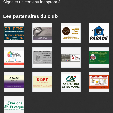
Signaler un contenu inapproprié
Les partenaires du club