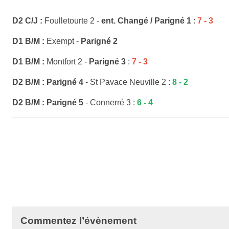
D2 C/J :
Foulletourte 2 -
ent. Changé / Parigné 1
:
7 - 3
D1 B/M :
Exempt -
Parigné 2
D1 B/M :
Montfort 2 -
Parigné 3
:
7 - 3
D2 B/M : Parigné 4
- St Pavace Neuville 2 :
8
- 2
D2 B/M : Parigné 5
- Connerré 3 :
6 - 4
Commentez l’évènement