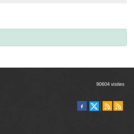
90604
visites