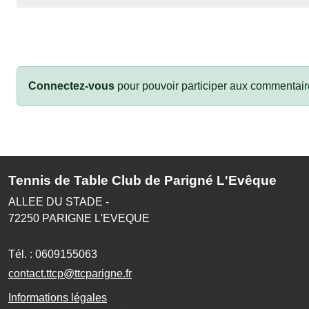
Connectez-vous
pour pouvoir participer aux commentair
Tennis de Table Club de Parigné L'Evêque
ALLEE DU STADE -
72250
PARIGNE L'EVEQUE
Tél. :
0609155063
contact.ttcp@ttcparigne.fr
Informations légales