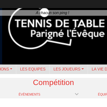
A chacun son ping !
IONS
LES EQUIPES
LES JOUEURS
LA VIE 
Compétition
ÉVÈNEMENTS
ÉQUI