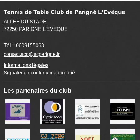
Tennis de Table Club de Parigné L'Evêque
ALLEE DU STADE -
72250
PARIGNE L'EVEQUE
Tél. :
0609155063
contact.ttcp@ttcparigne.fr
Informations légales
Signaler un contenu inapproprié
Les partenaires du club