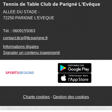
Tennis de Table Club de Parigné L'Evêque
ALLEE DU STADE -
72250
PARIGNE L'EVEQUE
Tél. :
0609155063
contact.ttcp@ttcparigne.fr
Informations légales
Signaler un contenu inapproprié
SPORTS
REGIONS
Charte cookies
Gestion des cookies