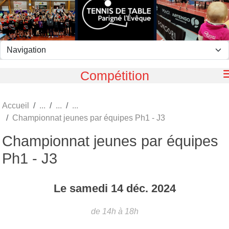
Panneau de gestion des cookies
Compétition
Accueil
Championnat jeunes par équipes Ph1 - J3
Championnat jeunes par équipes
Ph1 - J3
Le
samedi
14
déc.
2024
de 14h à 18h