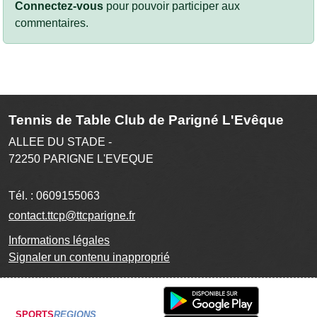
Connectez-vous
pour pouvoir participer aux
commentaires.
Tennis de Table Club de Parigné L'Evêque
ALLEE DU STADE -
72250
PARIGNE L'EVEQUE
Tél. :
0609155063
contact.ttcp@ttcparigne.fr
Informations légales
Signaler un contenu inapproprié
SPORTS
REGIONS