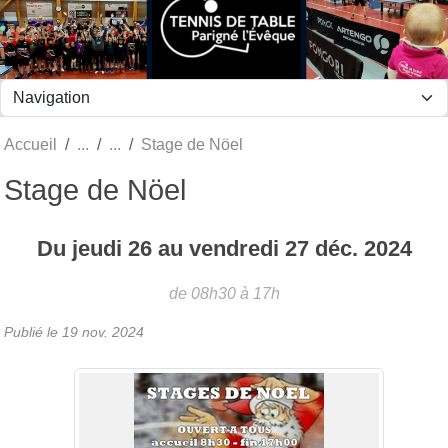
Panneau de gestion des cookies
Accueil
Stage de Nöel
Stage de Nöel
Du
jeudi
26
au
vendredi
27
déc.
2024
de 08h30 à 17h
Publié le
19 nov. 2024