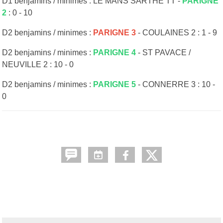
D1 benjamins / minimes : LE MANS SARTHE TT -
PARIGNE
2
: 0 - 10
D2 benjamins / minimes :
PARIGNE 3
- COULAINES 2 : 1 - 9
D2 benjamins / minimes :
PARIGNE 4
- ST PAVACE /
NEUVILLE 2 : 10 - 0
D2 benjamins / minimes :
PARIGNE 5
- CONNERRE 3 : 10 -
0