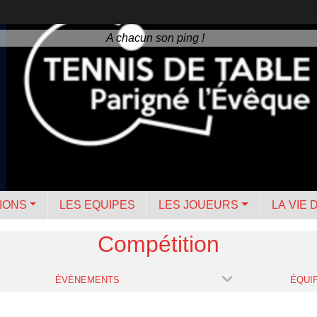
A chacun son ping !
IONS
LES EQUIPES
LES JOUEURS
LA VIE 
Compétition
ÉVÈNEMENTS
ÉQUI