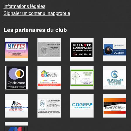
Informations légales
Signaler un contenu inapproprié
Les partenaires du club