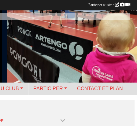
Participer au site :
DU CLUB
PARTICIPER
CONTACT ET PLAN
PE