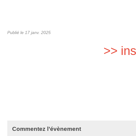
Publié le
17 janv. 2025
>> ins
Commentez l’évènement