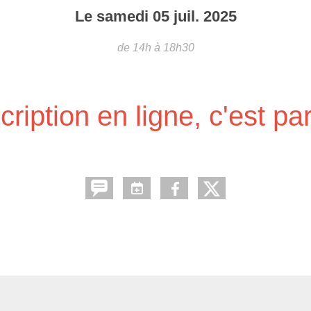
Le
samedi
05
juil.
2025
de 14h à 18h30
cription en ligne, c'est par