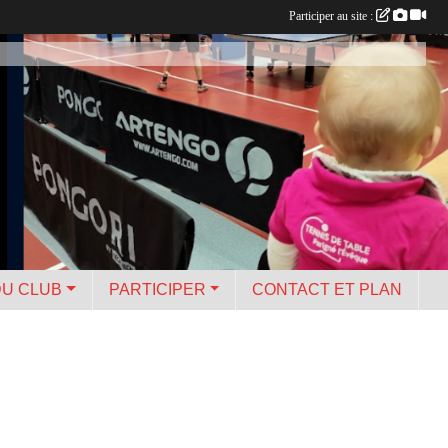
Participer au site :
DU CLUB
PARTICIPER
CONTACT ET PLAN