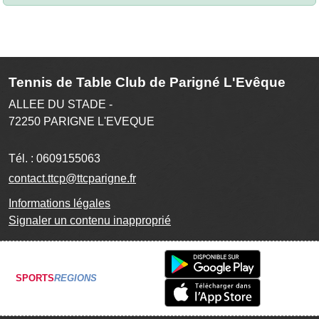
Tennis de Table Club de Parigné L'Evêque
ALLEE DU STADE -
72250
PARIGNE L'EVEQUE
Tél. :
0609155063
contact.ttcp@ttcparigne.fr
Informations légales
Signaler un contenu inapproprié
SPORTS
REGIONS