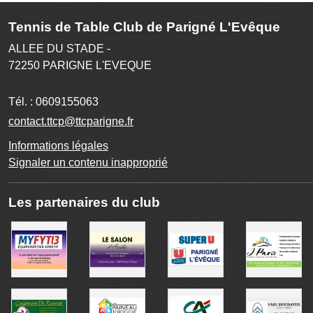
Tennis de Table Club de Parigné L'Evêque
ALLEE DU STADE -
72250
PARIGNE L'EVEQUE
Tél. :
0609155063
contact.ttcp@ttcparigne.fr
Informations légales
Signaler un contenu inapproprié
Les partenaires du club