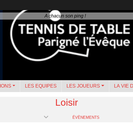
A chacun son ping !
IONS
LES EQUIPES
LES JOUEURS
LA VIE 
Loisir
ÉVÈNEMENTS