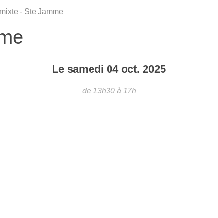
 mixte - Ste Jamme
mme
Le
samedi
04
oct.
2025
de 13h30 à 17h