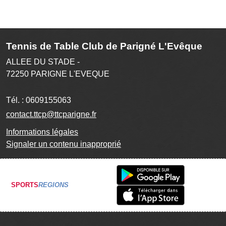
Tennis de Table Club de Parigné L'Evêque
ALLEE DU STADE -
72250
PARIGNE L'EVEQUE
Tél. :
0609155063
contact.ttcp@ttcparigne.fr
Informations légales
Signaler un contenu inapproprié
SPORTS
REGIONS