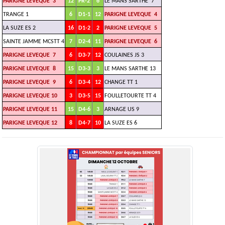
PARIGNE LEVEQUE 3
12
PR-2
6
LE MANS SARTHE 7
TRANGE 1
6
D1-1
12
PARIGNE LEVEQUE 4
LA SUZE ES 2
16
D1-2
2
PARIGNE LEVEQUE 5
SAINTE JAMME MCSTT 4
7
D2-4
11
PARIGNE LEVEQUE 6
PARIGNE LEVEQUE 7
6
D3-7
12
COULAINES JS 3
PARIGNE LEVEQUE 8
15
D3-3
3
LE MANS SARTHE 13
PARIGNE LEVEQUE 9
6
D3-4
12
CHANGE TT 1
PARIGNE LEVEQUE 10
3
D3-5
15
FOULLETOURTE TT 4
PARIGNE LEVEQUE 11
15
D4-6
3
ARNAGE US 9
PARIGNE LEVEQUE 12
8
D4-7
10
LA SUZE ES 6