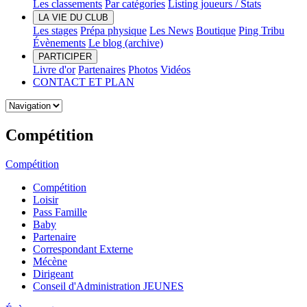
Les classements
Par catégories
Listing joueurs / Stats
LA VIE DU CLUB
Les stages
Prépa physique
Les News
Boutique
Ping Tribu
Évènements
Le blog (archive)
PARTICIPER
Livre d'or
Partenaires
Photos
Vidéos
CONTACT ET PLAN
Compétition
Compétition
Compétition
Loisir
Pass Famille
Baby
Partenaire
Correspondant Externe
Mécène
Dirigeant
Conseil d'Administration JEUNES