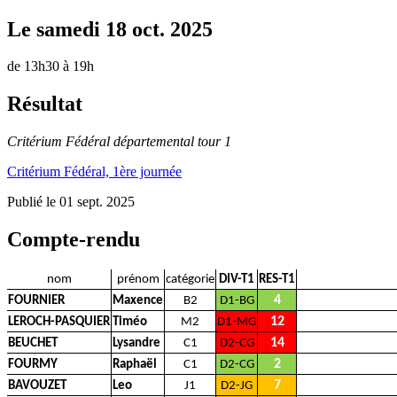
Le
samedi
18
oct.
2025
de 13h30 à 19h
Résultat
Critérium Fédéral départemental tour 1
Critérium Fédéral, 1ère journée
Publié le
01 sept. 2025
Compte-rendu
nom
prénom
catégorie
DIV-T1
RES-T1
4
FOURNIER
Maxence
B2
D1-BG
12
LEROCH-PASQUIER
Timéo
M2
D1-MG
14
BEUCHET
Lysandre
C1
D2-CG
2
FOURMY
Raphaël
C1
D2-CG
7
BAVOUZET
Leo
J1
D2-JG