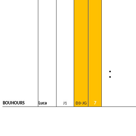
7
BOUHOURS
Luca
J1
D3-JG