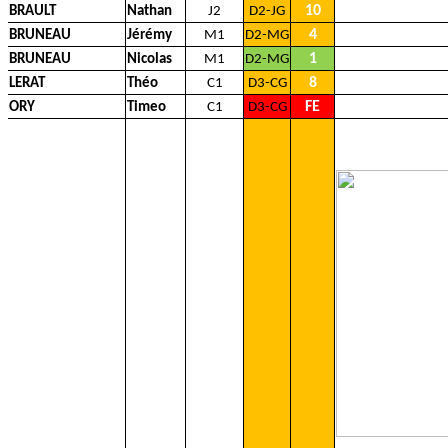
10
BRAULT
Nathan
J2
D2-JG
4
BRUNEAU
Jérémy
M1
D2-MG
1
BRUNEAU
Nicolas
M1
D2-MG
8
LERAT
Théo
C1
D3-CG
FE
ORY
Timeo
C1
D3-CG