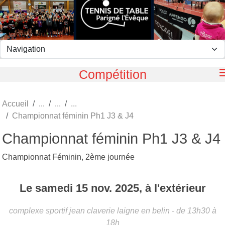
Panneau de gestion des cookies
Compétition
Accueil
Championnat féminin Ph1 J3 & J4
Championnat féminin Ph1 J3 & J4
Championnat Féminin, 2ème journée
Le
samedi
15
nov.
2025
, à l'extérieur
complexe sportif jean claverie
laigne en belin
- de 13h30 à
18h