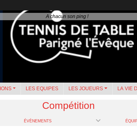
A chacun son ping !
IONS
LES EQUIPES
LES JOUEURS
LA VIE 
Compétition
ÉVÈNEMENTS
ÉQUI