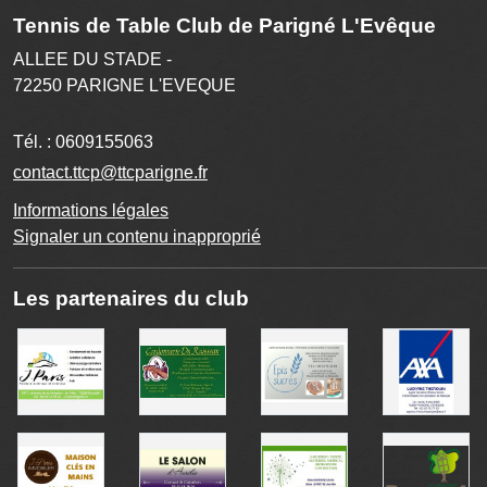
Tennis de Table Club de Parigné L'Evêque
ALLEE DU STADE -
72250
PARIGNE L'EVEQUE
Tél. :
0609155063
contact.ttcp@ttcparigne.fr
Informations légales
Signaler un contenu inapproprié
Les partenaires du club