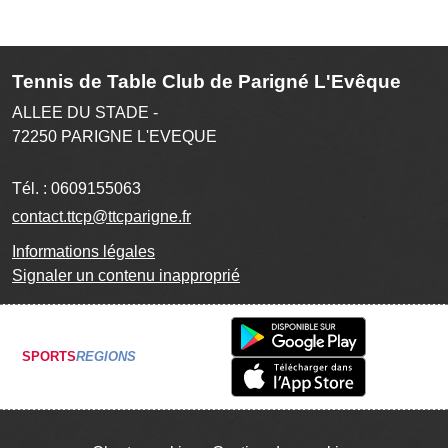
Tennis de Table Club de Parigné L'Evêque
ALLEE DU STADE -
72250
PARIGNE L'EVEQUE
Tél. :
0609155063
contact.ttcp@ttcparigne.fr
Informations légales
Signaler un contenu inapproprié
SPORTS
REGIONS