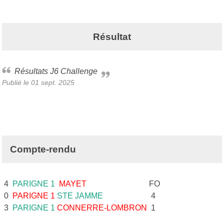
Résultat
Résultats J6 Challenge
Publié le
01 sept. 2025
Compte-rendu
4
PARIGNE 1
MAYET
FO
0
PARIGNE 1
STE JAMME
4
3
PARIGNE 1
CONNERRE-LOMBRON
1