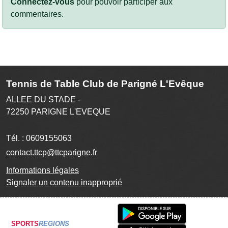
Connectez-vous
pour pouvoir participer aux
commentaires.
Tennis de Table Club de Parigné L'Evêque
ALLEE DU STADE -
72250
PARIGNE L'EVEQUE
Tél. :
0609155063
contact.ttcp@ttcparigne.fr
Informations légales
Signaler un contenu inapproprié
SPORTS
REGIONS