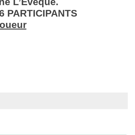
gné L’Evêque.
6 PARTICIPANTS
joueur