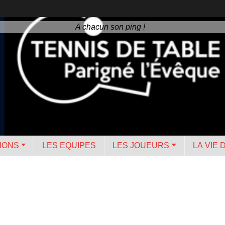
A chacun son ping !
IONS
LES EQUIPES
LES JOUEURS
LA VIE 