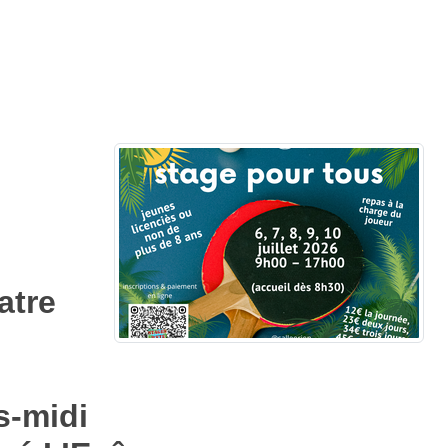
atre
s-midi