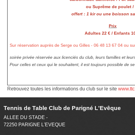
ou Suprême de poulet / 
offert : 1 kir ou une boisson s
Prix
Adultes 22 € / Enfants 1
Sur réservation auprès de Serge ou Gilles - 06 48 13 67 04 ou sur 
soirée privée réservée aux licenciés du club, leurs familles et leur
Pour celles et ceux qui le souhaitent, il est toujours possible de s
Retrouvez toutes les informations du club sur le site
www.ttc
Tennis de Table Club de Parigné L'Evêque
ALLEE DU STADE -
72250
PARIGNE L'EVEQUE