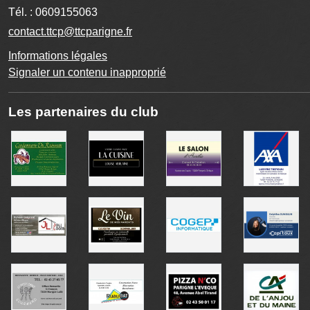
Tél. :
0609155063
contact.ttcp@ttcparigne.fr
Informations légales
Signaler un contenu inapproprié
Les partenaires du club