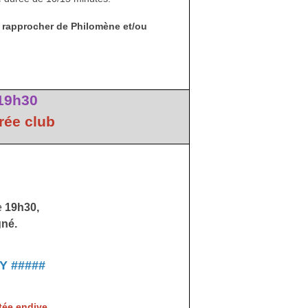
s rapprocher de Philomène et/ou
19h30
rée club
e
19h30,
gné.
Y #####
tée endive