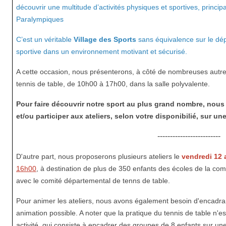
découvrir une multitude d’activités physiques et sportives, princip
Paralympiques
C’est un véritable
Village des Sports
sans équivalence sur le dé
sportive dans un environnement motivant et sécurisé.
A cette occasion, nous présenterons, à côté de nombreuses autres
tennis de table, de 10h00 à 17h00, dans la salle polyvalente.
Pour faire découvrir notre sport au plus grand nombre, nou
et/ou participer aux ateliers, selon votre disponibilié, sur une
-------------------------
D'autre part, nous proposerons plusieurs ateliers le
vendredi 12 a
16h00
, à destination de plus de 350 enfants des écoles de la 
avec le comité départemental de tenns de table.
Pour animer les ateliers, nous avons également besoin d'encadran
animation possible. A noter que la pratique du tennis de table n'
activité, qui consiste à encadrer des groupes de 8 enfants sur u