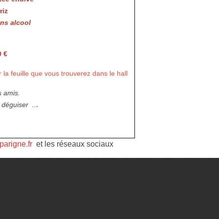
riz
ans alcool
0 €
la feuille que vous trouverez dans le hall
s amis.
.
e déguiser ..
parigne.fr
et les réseaux sociaux