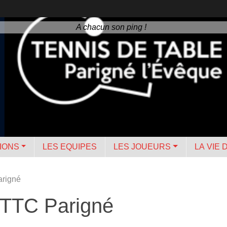
A chacun son ping !
IONS
LES EQUIPES
LES JOUEURS
LA VIE 
arigné
u TTC Parigné