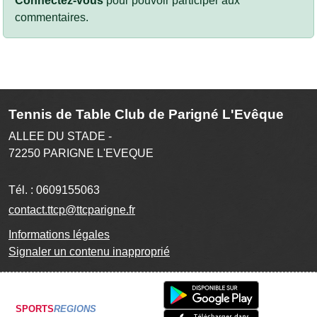
Connectez-vous
pour pouvoir participer aux
commentaires.
Tennis de Table Club de Parigné L'Evêque
ALLEE DU STADE -
72250
PARIGNE L'EVEQUE
Tél. :
0609155063
contact.ttcp@ttcparigne.fr
Informations légales
Signaler un contenu inapproprié
SPORTS
REGIONS