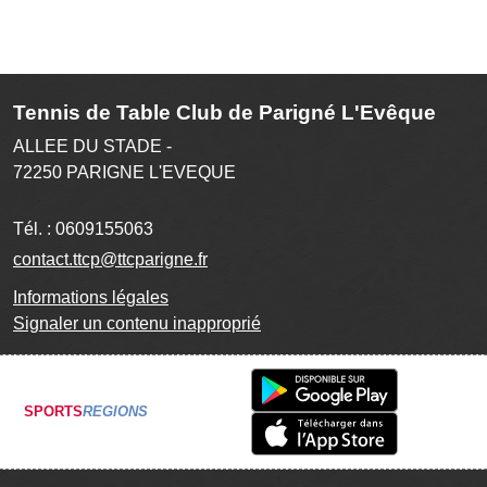
Tennis de Table Club de Parigné L'Evêque
ALLEE DU STADE -
72250
PARIGNE L'EVEQUE
Tél. :
0609155063
contact.ttcp@ttcparigne.fr
Informations légales
Signaler un contenu inapproprié
SPORTS
REGIONS