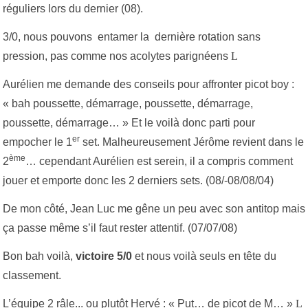
réguliers lors du dernier (08).
3/0, nous pouvons entamer la dernière rotation sans
pression, pas comme nos acolytes parignéens
L
Aurélien me demande des conseils pour affronter picot boy :
« bah poussette, démarrage, poussette, démarrage,
poussette, démarrage… » Et le voilà donc parti pour
er
empocher le 1
set. Malheureusement Jérôme revient dans le
ème
2
… cependant Aurélien est serein, il a compris comment
jouer et emporte donc les 2 derniers sets. (08/-08/08/04)
De mon côté, Jean Luc me gêne un peu avec son antitop mais
ça passe même s’il faut rester attentif. (07/07/08)
Bon bah voilà,
victoire 5/0
et nous voilà seuls en tête du
classement.
L’équipe 2 râle... ou plutôt Hervé : « Put… de picot de M… »
L