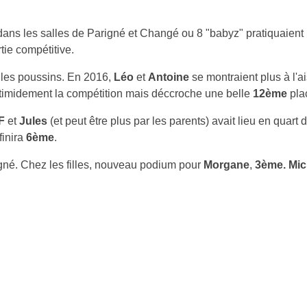
dans les salles de Parigné et Changé ou 8 "babyz" pratiquaient l
tie compétitive.
e les poussins. En 2016,
Léo
et
Antoine
se montraient plus à l'a
timidement la compétition mais déccroche une belle
12ème
pla
F
et
Jules
(et peut être plus par les parents) avait lieu en quart 
finira
6ème
.
igné. Chez les filles, nouveau podium pour
Morgane
,
3ème. Mic