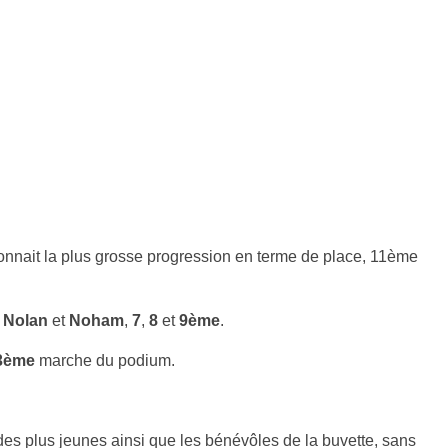
onnait la plus grosse progression en terme de place, 11ème
,
Nolan
et
Noham
,
7
,
8
et
9ème
.
3ème
marche du podium.
des plus jeunes ainsi que les bénévôles de la buvette, sans