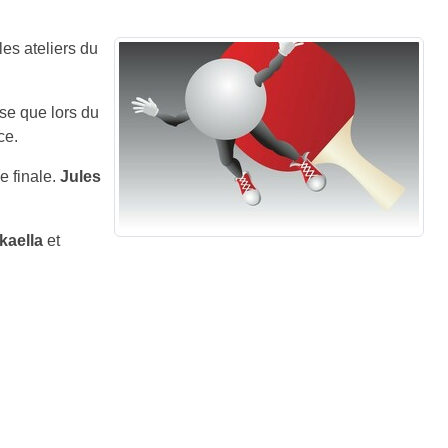
es ateliers du
ise que lors du
ce.
de finale.
Jules
kaella
et