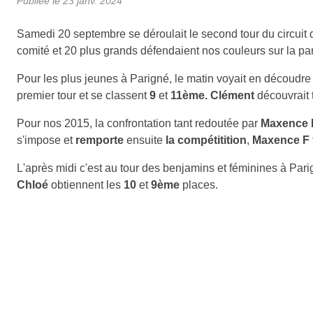
Publiée le
23 janv. 2024
Samedi 20 septembre se déroulait le second tour du circuit 
comité et 20 plus grands défendaient nos couleurs sur la par
Pour les plus jeunes à Parigné, le matin voyait en découdr
premier tour et se classent
9
et
11ème.
Clément
découvrait 
Pour nos 2015, la confrontation tant redoutée par
Maxence 
s'impose et
remporte
ensuite
la compétitition
,
Maxence F
L'après midi c'est au tour des benjamins et féminines à Par
Chloé
obtiennent les
10
et
9ème
places.