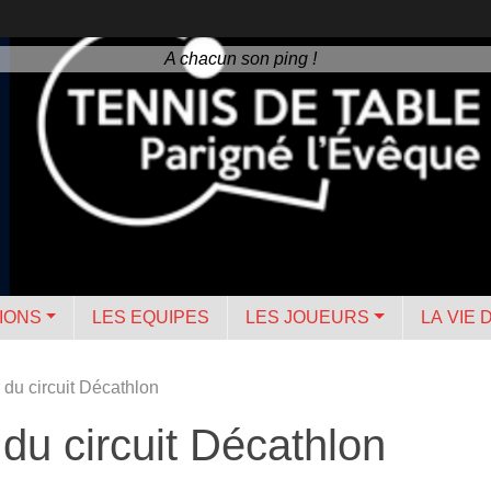
A chacun son ping !
IONS
LES EQUIPES
LES JOUEURS
LA VIE 
 du circuit Décathlon
du circuit Décathlon