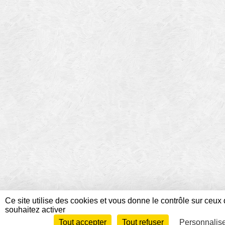
Ce site utilise des cookies et vous donne le contrôle sur ceux
souhaitez activer
Tout accepter
Tout refuser
Personnalis
Envie de participer ?
Conn