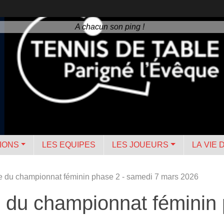
A chacun son ping !
IONS
LES EQUIPES
LES JOUEURS
LA VIE 
ée du championnat féminin phase 2 - samedi 7 mars 2026
e du championnat féminin