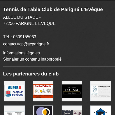
Tennis de Table Club de Parigné L'Evêque
ALLEE DU STADE -
72250
PARIGNE L'EVEQUE
Tél. :
0609155063
contact.ttcp@ttcparigne.fr
Informations légales
Signaler un contenu inapproprié
Les partenaires du club