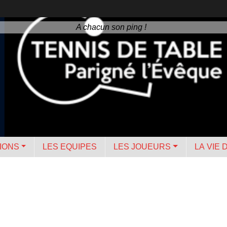
A chacun son ping !
IONS
LES EQUIPES
LES JOUEURS
LA VIE 