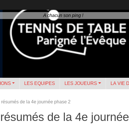
A chacun son ping !
IONS
LES EQUIPES
LES JOUEURS
LA VIE 
 résumés de la 4e journée phase 2
 résumés de la 4e journé