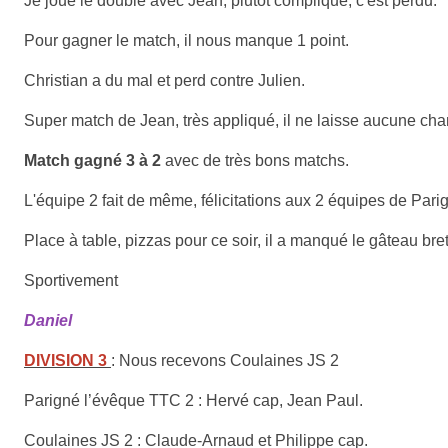
Je joue le double avec Jean, plutôt compliqué, c'est perdu.
Pour gagner le match, il nous manque 1 point.
Christian a du mal et perd contre Julien.
Super match de Jean, très appliqué, il ne laisse aucune ch
Match gagné 3 à 2
avec de très bons matchs.
L'équipe 2 fait de même, félicitations aux 2 équipes de Pari
Place à table, pizzas pour ce soir, il a manqué le gâteau br
Sportivement
Daniel
DIVISION 3
: Nous recevons Coulaines JS 2
Parigné l’évêque TTC 2 : Hervé cap, Jean Paul.
Coulaines JS 2 : Claude-Arnaud et Philippe cap.