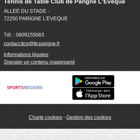
Tennis de Table Club de Parigné L'Evêque
ALLEE DU STADE -
72250
PARIGNE L'EVEQUE
Tél. :
0609155063
contact.ttcp@ttcparigne.fr
Informations légales
Signaler un contenu inapproprié
SPORTS
REGIONS
Charte cookies
Gestion des cookies