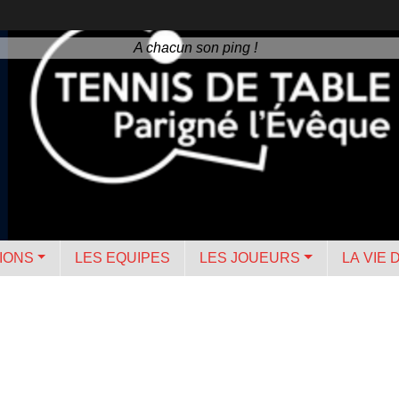
A chacun son ping !
IONS
LES EQUIPES
LES JOUEURS
LA VIE 