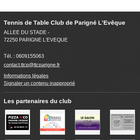
Tennis de Table Club de Parigné L'Evêque
ALLEE DU STADE -
72250
PARIGNE L'EVEQUE
Tél. :
0609155063
contact.ttcp@ttcparigne.fr
Informations légales
Signaler un contenu inapproprié
Les partenaires du club