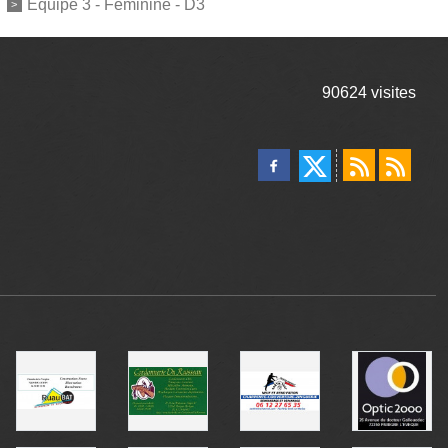
Equipe 3 - Féminine - D3
90624
visites