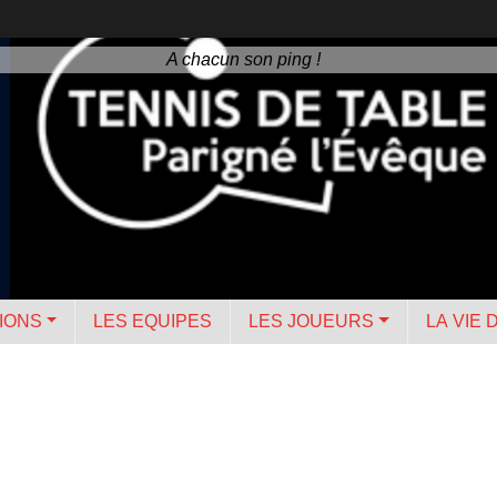
A chacun son ping !
IONS
LES EQUIPES
LES JOUEURS
LA VIE 