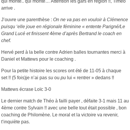
qui monte.. qui monte… Attention les gars en région !!, Timéo
arrive .
J’ouvre une parenthèse :
On ne va pas en vouloir à Clémence
puisqu ‘elle joue en régionale féminine « entente Parigné/Le
Grand Lucé et finissent 4ème d’après Bertrand le coach en
chef.
Hervé perd à la belle contre Adrien balles tournantes merci à
Daniel et Mattews pour le coaching .
Pour la petite histoire les scores ont été de 11-05 à chaque
set !! (5 fois)je n’ai pas
su
ou
pu
lui « rentrer » dedans !!
Mattews écrase Loïc 3-0
Le dernier match de Théo à failli payer , défaite 3-1 mais 11 au
4ème contre Sylvain !! avec une belle tout était possible , bon
coaching de Philomène. Le moral et la victoire va revenir,
t’inquiète pas.