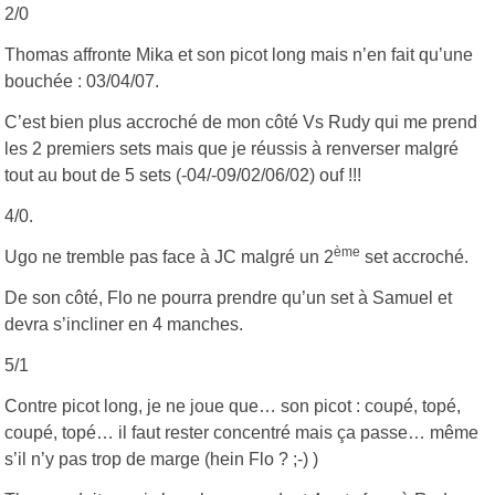
2/0
Thomas affronte Mika et son picot long mais n’en fait qu’une
bouchée : 03/04/07.
C’est bien plus accroché de mon côté Vs Rudy qui me prend
les 2 premiers sets mais que je réussis à renverser malgré
tout au bout de 5 sets (-04/-09/02/06/02) ouf !!!
4/0.
ème
Ugo ne tremble pas face à JC malgré un 2
set accroché.
De son côté, Flo ne pourra prendre qu’un set à Samuel et
devra s’incliner en 4 manches.
5/1
Contre picot long, je ne joue que… son picot : coupé, topé,
coupé, topé… il faut rester concentré mais ça passe… même
s’il n’y pas trop de marge (hein Flo ? ;-) )