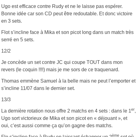
Ugo est efficace contre Rudy et ne le laisse pas espérer.
Bonne idée car son CD peut être redoutable. Et donc victoire
en 3 sets.
Flot s’incline face à Mika et son picot long dans un match très
serré en 5 sets.
12/2
Je concède un set contre JC qui coupe TOUT dans mon
revers (le coquin !!!!) mais je me sors de ce traquenard.
Thomas emmène Samuel à la belle mais ne peut l’emporter et
s’incline 11/07 dans le dernier set.
13/3
er
La dernière rotation nous offre 2 matchs en 4 sets : dans le 1
,
Ugo sort victorieux de Mika et son picot en « déjouant », et
oui, c’est aussi comme ça qu’on gagne des matchs.
ème
Flo s’incline face à Rudy en laissant échapper un 2
set où