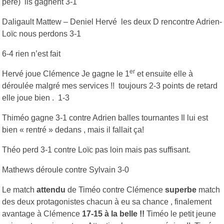
père) ils gagnent 3-1
Daligault Mattew – Deniel Hervé les deux D rencontre Adrien-
Loïc nous perdons 3-1
6-4 rien n’est fait
er
Hervé joue Clémence Je gagne le 1
et ensuite elle à
déroulée malgré mes services !! toujours 2-3 points de retard
elle joue bien . 1-3
Thiméo gagne 3-1 contre Adrien balles tournantes Il lui est
bien « rentré » dedans , mais il fallait ça!
Théo perd 3-1 contre Loïc pas loin mais pas suffisant.
Mathews déroule contre Sylvain 3-0
Le match
attendu
de Timéo contre Clémence
superbe
match
des deux protagonistes chacun à eu sa chance , finalement
avantage à Clémence
17-15 à la belle !!
Timéo le petit jeune