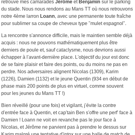
retrouve mes camarades
Jérôme
et
Benjamin
sur le parking
du stade. Nous nous rendons au Mans TT où nous retrouvons
notre 4ème larron
Loann
, avec une permanente toute fraîche
pour sublimer sa coupe de cheveux type "mulet espagnol".
La rencontre s'annonce difficile, mais le maintien semble déjà
acquis : nous ne pouvons mathématiquement plus être
derniers de poule et, sauf cataclysme, nous devrions aussi
échapper à l'avant-dernière place. L'objectif du jour est donc
de se faire plaisir et faire des points, ou du moins ne pas en
perdre. Nos adversaires alignent Nicolas (1309), Karim
(1226), Damien (1132) et le jeune Quentin (934 en début de
phase mais 200 points de plus en virtuel, comme souvent
pour les jeunes du Mans TT !)
Bien réveillé (pour une fois) et vigilant, j'évite la contre
d'entrée face à Quentin, et cap'tain Ben s'offre une perf' face à
Damien ! Loann ne voit en revanche pas le jour face à
Nicolas, et Jérôme ne parvient pas à prendre le dessus sur
Karim malgré une tentative d'intox sur une balle de match de