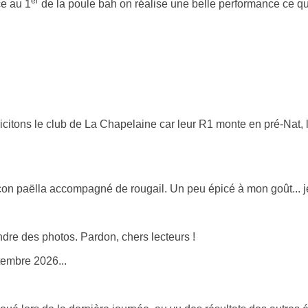
er
ce au 1
de la poule bah on réalise une belle performance ce qu
licitons le club de La Chapelaine car leur R1 monte en pré-Nat
çon paëlla accompagné de rougail. Un peu épicé à mon goût... je
re des photos. Pardon, chers lecteurs !
tembre 2026...