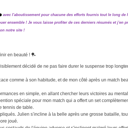
avec l'aboutissement pour chacune des efforts fournis tout le long de l
ouer ensemble ! Je vous laisse profiter de ces derniers résumés et j'en p
on notre site !
inir en beauté ! 🏓
isiblement décidé de ne pas faire durer le suspense trop longte
fficace comme à son habitude, et de mon côté après un match be
rmances en simple, en allant chercher leurs victoires au mental
on spéciale pour mon match qui a offert un set complètement f
e tennis de table.
iqués. Julien s'incline à la belle après une grosse bataille, to
ore joué.
s costauds de l'équipe adverse et s'inclinent malgré leurs effor