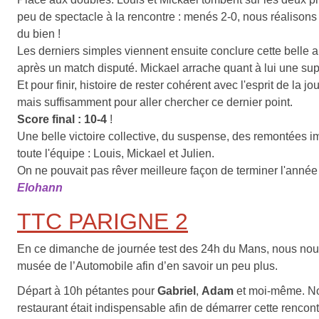
peu de spectacle à la rencontre : menés 2-0, nous réalison
du bien !
Les derniers simples viennent ensuite conclure cette belle a
après un match disputé. Mickael arrache quant à lui une supe
Et pour finir, histoire de rester cohérent avec l'esprit de l
mais suffisamment pour aller chercher ce dernier point.
Score final : 10-4
!
Une belle victoire collective, du suspense, des remontées i
toute l'équipe : Louis, Mickael et Julien.
On ne pouvait pas rêver meilleure façon de terminer l'année 
Elohann
TTC PARIGNE 2
En ce dimanche de journée test des 24h du Mans, nous nous
musée de l’Automobile afin d’en savoir un peu plus.
Départ à 10h pétantes pour
Gabriel
,
Adam
et moi-même. No
restaurant était indispensable afin de démarrer cette rencon