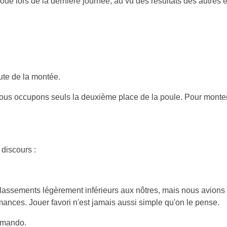
joué lors de la dernière journée, au vu des résultats des autres 
ute de la montée.
ous occupons seuls la deuxième place de la poule. Pour monter e
 discours :
classements légèrement inférieurs aux nôtres, mais nous avions 
ances. Jouer favori n'est jamais aussi simple qu'on le pense.
ommando.