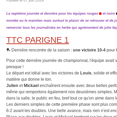
Publiée le
07 juin 2026
La septième journée et dernière pour les équipes rouges
et noirs
montée ou le maintien mais surtout le plaisir de se retrouver et de j
remercier tous les journalistes en herbe qui agrémentent de jolie faç
TTC PARIGNE 1
🏓 Dernière rencontre de la saison :
une victoire 10-4
pour f
Pour cette dernière journée de championnat, l'équipe avait v
presque !
Le départ est idéal avec les victoires de
Louis
, solide et e
matière qui donne le ton.
Julien
et
Mickael
enchaînent ensuite avec deux belles perfo
même qui remportons également nos deuxièmes simples. Menti
dans la salle, le public en feu, bref tout ce qu'on aime dans l
Les derniers simples de cette première phase sont plus compl
6-2 avant les doubles. Une belle avance, mais rien n'est enc
Place aux doubles. Louis et Mickael tombent sur les deux plu