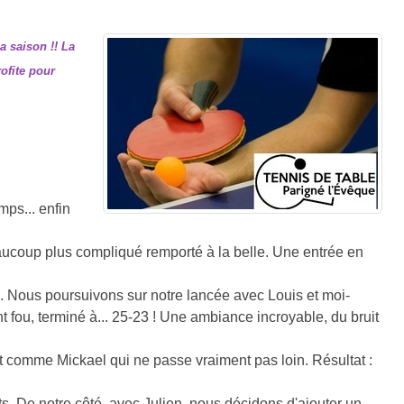
a saison !! La
rofite pour
mps... enfin
aucoup plus compliqué remporté à la belle. Une entrée en
. Nous poursuivons sur notre lancée avec Louis et moi-
ou, terminé à... 25-23 ! Une ambiance incroyable, du bruit
ut comme Mickael qui ne passe vraiment pas loin. Résultat :
ts. De notre côté, avec Julien, nous décidons d'ajouter un