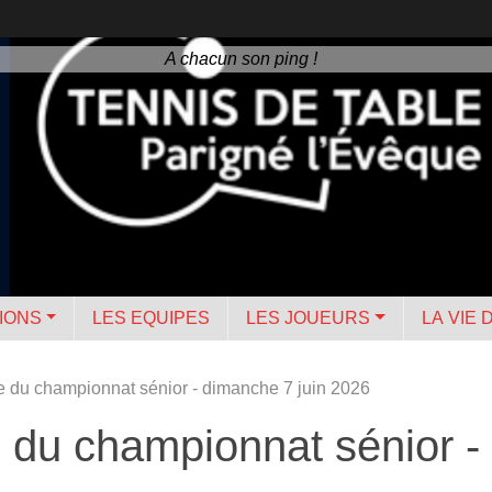
A chacun son ping !
IONS
LES EQUIPES
LES JOUEURS
LA VIE 
ée du championnat sénior - dimanche 7 juin 2026
e du championnat sénior -